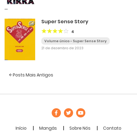
Super Sense Story
4
Volume único - Super Sense Story
21 de dezembro de 2023
Navegação
Posts Mais Antigos
de
Posts
Início
Mangás
Sobre Nós
Contato