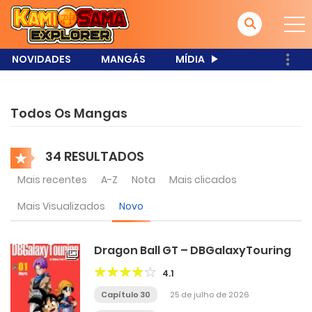
NOVIDADES
MANGÁS
MÍDIA
Todos Os Mangas
34 RESULTADOS
Mais recentes
A-Z
Nota
Mais clicados
Mais Visualizados
Novo
Dragon Ball GT – DBGalaxyTouring
4.1
Capítulo 30
25 de julho de 2026