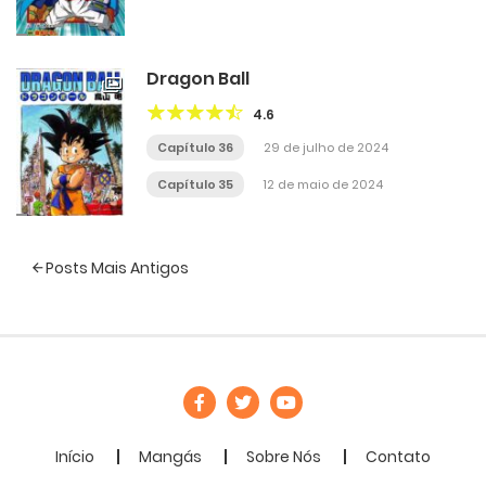
Dragon Ball
4.6
Capítulo 36
29 de julho de 2024
Capítulo 35
12 de maio de 2024
Navegação
Posts Mais Antigos
de
Posts
Início
Mangás
Sobre Nós
Contato