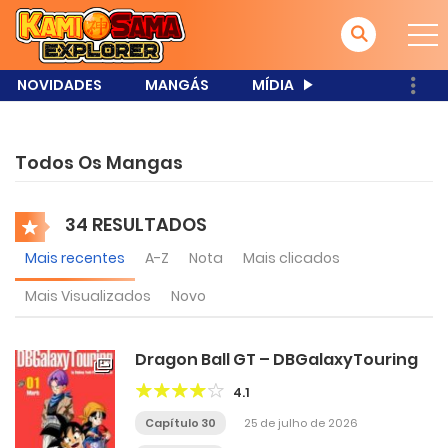
NOVIDADES
MANGÁS
MÍDIA
Todos Os Mangas
34 RESULTADOS
Mais recentes
A-Z
Nota
Mais clicados
Mais Visualizados
Novo
Dragon Ball GT – DBGalaxyTouring
4.1
Capítulo 30
25 de julho de 2026