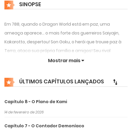
SINOPSE
Em 788, quando o Dragon World está em paz, uma
ameaça aparece… o mais forte dos guerreiros Saiyajin,
Kakarotto, despertou! Son Goku, o herói que trouxe paz à
Terra, ataca sua própria família e amigos! Seu rival
predestinado, Vegeta, tenta detê-lo em uma batalha do
Mostrar mais
destino! Vegeta conseguirá derrotar Kakarrot…? E o que se
tornará do Dragon World…?
ÚLTIMOS CAPÍTULOS LANÇADOS
Esta é uma história feita por fãs (Doujinshi), não oficial.
Arte de Young Jijii e roteiro de Omada Naoyuki.
Capítulo 8 - O Plano de Kami
14 de fevereiro de 2026
Capítulo 7 - O Contador Demoníaco