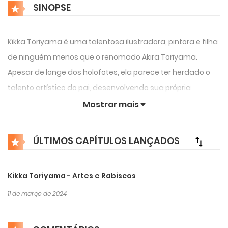
SINOPSE
Kikka Toriyama é uma talentosa ilustradora, pintora e filha
de ninguém menos que o renomado Akira Toriyama.
Apesar de longe dos holofotes, ela parece ter herdado o
talento artístico do pai, desenvolvendo sua própria
identidade no mundo das artes visuais.
Mostrar mais
Natural da cidade de Kiyosu, na província de Aichi, Japão,
ÚLTIMOS CAPÍTULOS LANÇADOS
Kikka frequentou a Escola Secundária Kiyosu, onde
participava do clube de arte.
Kikka Toriyama - Artes e Rabiscos
Entretanto, Kikka, assim como seu era seu pai, decidiu
11 de março de 2024
adotar uma postura reclusa, deletando todas as suas
redes. Seus trabalhos se perderam na internet.
Pretendemos aqui resgatar seus raríssimos trabalhos.