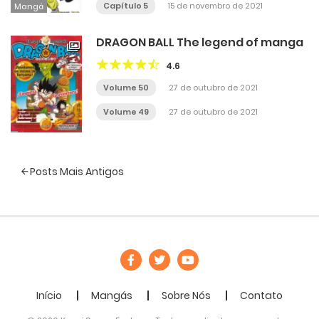
Capítulo 5
15 de novembro de 2021
Mangá
DRAGON BALL The legend of manga
4.6
Volume 50
27 de outubro de 2021
Volume 49
27 de outubro de 2021
Navegação
Posts Mais Antigos
de
Posts
Início
Mangás
Sobre Nós
Contato