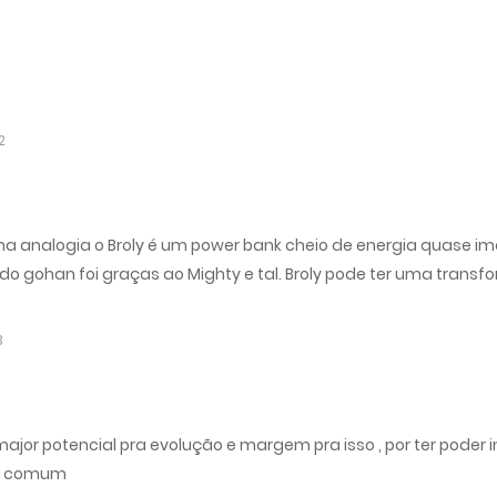
2
na analogia o Broly é um power bank cheio de energia quase im
do gohan foi graças ao Mighty e tal. Broly pode ter uma transf
3
major potencial pra evolução e margem pra isso , por ter poder 
 é comum