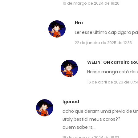
16 de março de 2024 de 19:20
Hru
Ler esse último cap agora p
22 de janeiro de 2025 de 12:33
WELINTON carreiro so
Nesse manga está deix
16 de abril de 2026 de 07:
Igoned
acho que deram uma prévia de uma
Broly bestial meus caros??
quem sabe rs…
16 de março de 2024 de 19:32