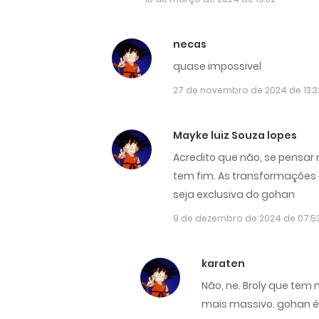
necas
quase impossivel
27 de novembro de 2024 de 13:3
Mayke luiz Souza lopes
Acredito que não, se pensar 
tem fim. As transformações 
seja exclusiva do gohan
9 de dezembro de 2024 de 07:5
karaten
Não, ne. Broly que tem 
mais massivo. gohan