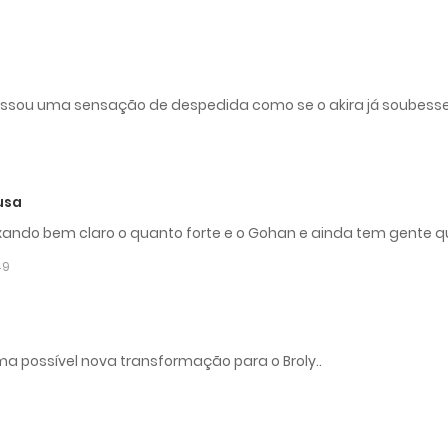
assou uma sensação de despedida como se o akira já soubesse
usa
ando bem claro o quanto forte e o Gohan e ainda tem gente qu
49
 possível nova transformação para o Broly..