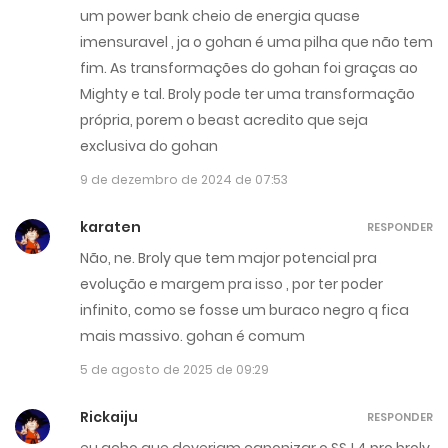
um power bank cheio de energia quase
imensuravel , ja o gohan é uma pilha que não tem
fim. As transformações do gohan foi graças ao
Mighty e tal. Broly pode ter uma transformação
própria, porem o beast acredito que seja
exclusiva do gohan
9 de dezembro de 2024 de 07:53
karaten
RESPONDER
Não, ne. Broly que tem major potencial pra
evolução e margem pra isso , por ter poder
infinito, como se fosse um buraco negro q fica
mais massivo. gohan é comum
5 de agosto de 2025 de 09:29
Rickaiju
RESPONDER
eu acho que deveriam canonizar o SSJ 4 pro broly