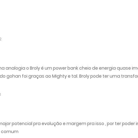
2
na analogia o Broly é um power bank cheio de energia quase im
do gohan foi graças ao Mighty e tal. Broly pode ter uma transf
3
major potencial pra evolução e margem pra isso , por ter poder 
 é comum