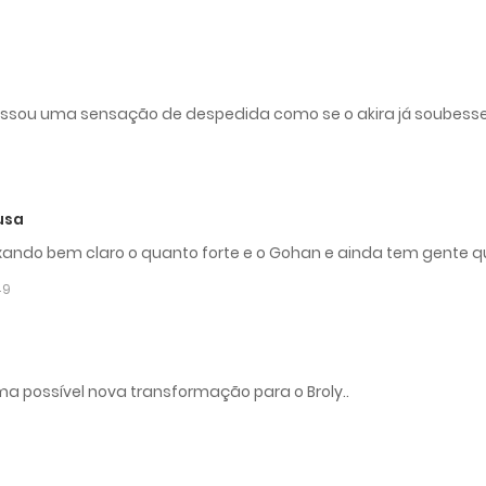
assou uma sensação de despedida como se o akira já soubesse
usa
ando bem claro o quanto forte e o Gohan e ainda tem gente qu
49
 possível nova transformação para o Broly..