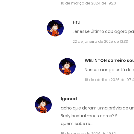
16 de março de 2024 de 19:20
Hru
Ler esse último cap agora p
22 de janeiro de 2025 de 12:33
WELINTON carreiro so
Nesse manga está deix
16 de abril de 2026 de 07:
Igoned
acho que deram uma prévia de uma
Broly bestial meus caros??
quem sabe rs…
16 de março de 2024 de 19:32