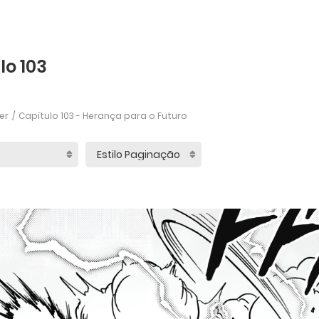
lo 103
er
Capítulo 103 - Herança para o Futuro