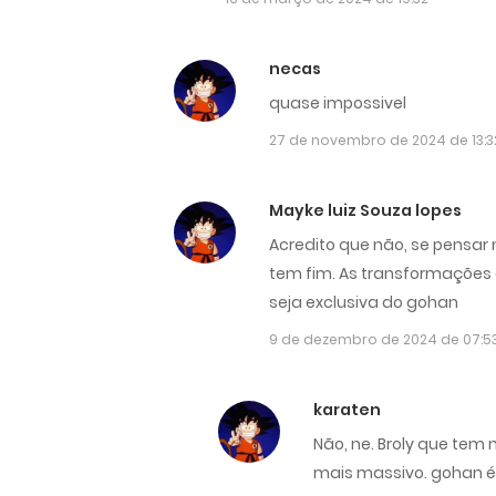
necas
quase impossivel
27 de novembro de 2024 de 13:3
Mayke luiz Souza lopes
Acredito que não, se pensar 
tem fim. As transformações 
seja exclusiva do gohan
9 de dezembro de 2024 de 07:5
karaten
Não, ne. Broly que tem 
mais massivo. gohan