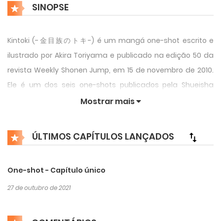
SINOPSE
Kintoki (-金目族のトキ-) é um mangá one-shot escrito e
ilustrado por Akira Toriyama e publicado na edição 50 da
revista Weekly Shonen Jump, em 15 de novembro de 2010.
Ele é um dos seis one-shots publicados pela Shueisha
como parte do projeto “Top of the Super Legend”, que
Mostrar mais
reuniu uma série one-shots de mangakás famosos, a
saber:
ÚLTIMOS CAPÍTULOS LANÇADOS
1. “Bench”, de Masashi Kishimoto (Naruto);
2. “Bankara-san ga Tōru”, de Hideaki Sorachi (Gintama);
One-shot - Capítulo único
3. “Moon Walker LTD.”, de Takeshi Konomi (Prince of Tennis);
27 de outubro de 2021
4. “Pō”, de Kyosuke Usuta (Flute Blower! Jaguar); e
5. “SUCCEED”, de Osamu Akimoto (Kochikame).