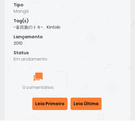
Tipo
Mangá
Tag(s)
-金目族のトキ-
,
Kintoki
Lançamento
2010
Status
Em andamento
0 comentários
Leia Primeiro
Leia Última