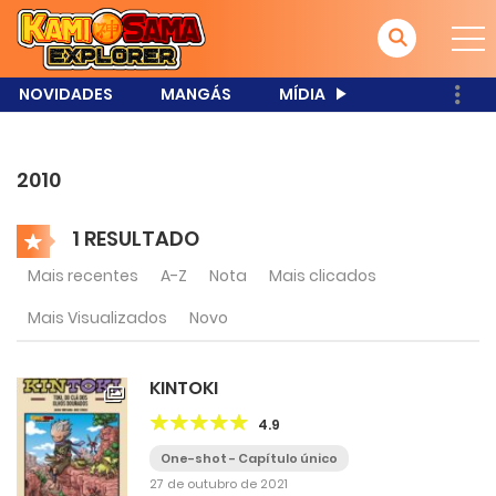
NOVIDADES
MANGÁS
MÍDIA
2010
1 RESULTADO
Mais recentes
A-Z
Nota
Mais clicados
Mais Visualizados
Novo
KINTOKI
4.9
One-shot - Capítulo único
27 de outubro de 2021