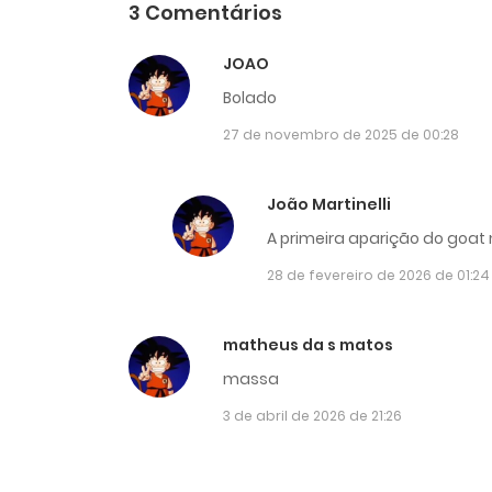
3 Comentários
JOAO
Bolado
27 de novembro de 2025 de 00:28
João Martinelli
A primeira aparição do goa
28 de fevereiro de 2026 de 01:24
matheus da s matos
massa
3 de abril de 2026 de 21:26