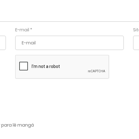
E-mail
*
Si
r para lê mangá