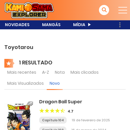
NOVIDADES
MANGÁS
MÍDIA
Toyotarou
1 RESULTADO
Mais recentes
A-Z
Nota
Mais clicados
Mais Visualizados
Novo
Dragon Ball Super
4.7
Capítulo 104
19 de fevereiro de 2025