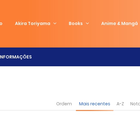
io
Akira Toriyama
Books
Anime & Mangá
INFORMAÇÕES
Ordem
Mais recentes
A-Z
Not