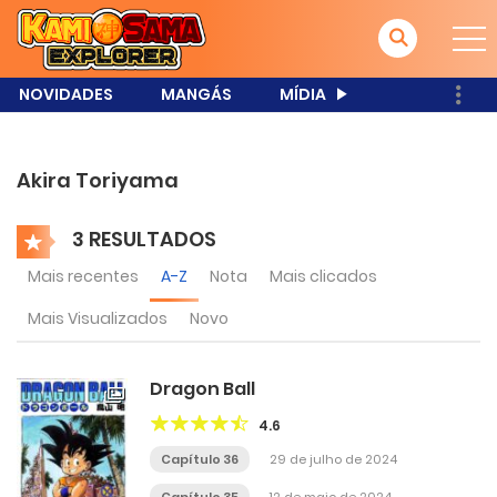
NOVIDADES
MANGÁS
MÍDIA
Akira Toriyama
3 RESULTADOS
Mais recentes
A-Z
Nota
Mais clicados
Mais Visualizados
Novo
Dragon Ball
4.6
Capítulo 36
29 de julho de 2024