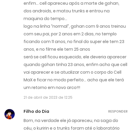
enfim… cell apareceu após a morte de gohan,
dos androids, e matou trunks e entrou na
maquina do tempo…
logo na linha “normal”, gohan com 9 anos treinou
com seu pai, por 2 anos em 2 dias, no templo
ficando com 11 anos, no final do super ele tem 23
anos, e no filme ele tem 25 anos
será se cell ficou esquecido, ele deveria aparecer
quando gohan tinha 23 anos, enfim acho que cell
vai aparecer e se atualizar com o corpo do Cell
MaX e ficar no modo perfeito… acho que ele terá
um retorno em novo arco!!!
21 de abril de 2023 de 12:25
Filho do Dia
RESPONDER
Bom, na verdade ele já apareceu, na saga do
céu, o kuririn e o trunks foram até o laboratório