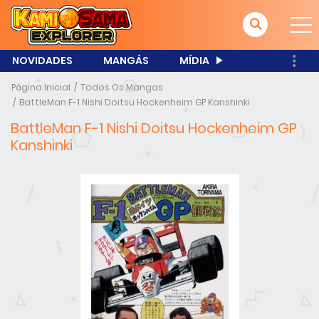
NOVIDADES
MANGÁS
MÍDIA
Página Inicial
Todos Os Mangas
BattleMan F-1 Nishi Doitsu Hockenheim GP Kanshinki
BattleMan F-1 Nishi Doitsu Hockenheim GP
Kanshinki