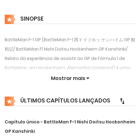
SINOPSE
BattleMan F-1 GP (BattleMan F-1 西ドイツホッ ケンハイム GP 観
戦记/ BattleMan F1 Nishi Doitsu Hockenheim GP Kanshinki/
Relato da experiência de assistir ao GP de Fórmula 1 de
BattleMan, em Hockenheim, Alemanha Ocidental) é uma
raríssima história criada por Akira Toriyama em 1990 por
Mostrar mais
ocasião do Grande Prêmio de Fórmula 1 na Alemanha. O
pequeno curta foi publicado na edição 44 da revista
ÚLTIMOS CAPÍTULOS LANÇADOS
Weekly Shonen Jump, e em 10 de Janeiro de 1991 foi
republicado no luxuoso livro F1 Grand Prix 1990, ambos
Capítulo único - BattleMan F-1 Nishi Doitsu Hockenheim
editados pela Shueisha.
GP Kanshinki
O curta é apresentado como uma espécie de relatório