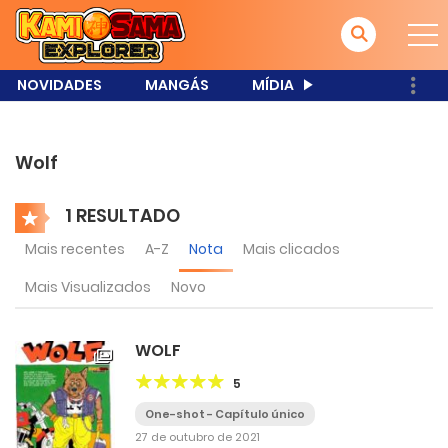
NOVIDADES
MANGÁS
MÍDIA
Wolf
1 RESULTADO
Mais recentes
A-Z
Nota
Mais clicados
Mais Visualizados
Novo
WOLF
5
One-shot - Capítulo único
27 de outubro de 2021