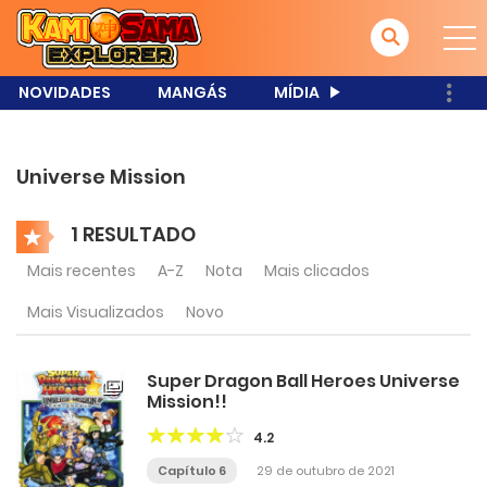
NOVIDADES
MANGÁS
MÍDIA
Universe Mission
1 RESULTADO
Mais recentes
A-Z
Nota
Mais clicados
Mais Visualizados
Novo
Super Dragon Ball Heroes Universe
Mission!!
4.2
Capítulo 6
29 de outubro de 2021