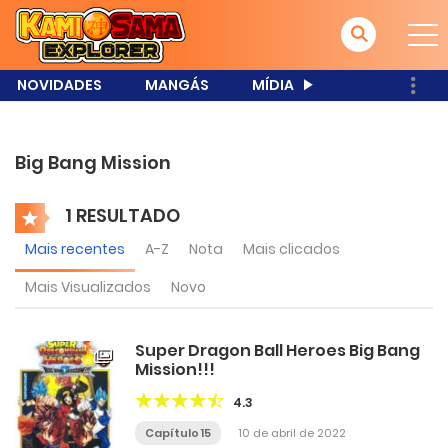
NOVIDADES
MANGÁS
MÍDIA
Big Bang Mission
1 RESULTADO
Mais recentes
A-Z
Nota
Mais clicados
Mais Visualizados
Novo
Super Dragon Ball Heroes Big Bang
Mission!!!
4.3
Capítulo 15
10 de abril de 2022