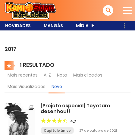
NOVIDADES
MANGÁS
MÍDIA
2017
1 RESULTADO
Mais recentes
A-Z
Nota
Mais clicados
Mais Visualizados
Novo
[Projeto especial] Toyotarō
desenhou!!
4.7
Capítulo único
27 de outubro de 2021