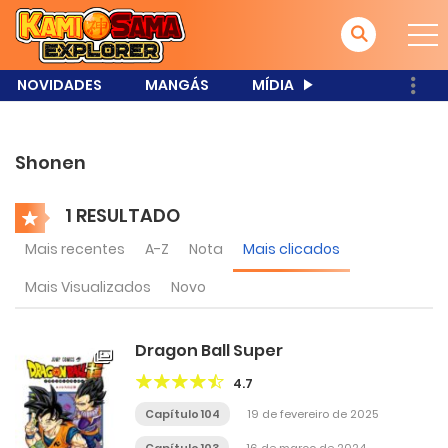
NOVIDADES
MANGÁS
MÍDIA
Shonen
1 RESULTADO
Mais recentes
A-Z
Nota
Mais clicados
Mais Visualizados
Novo
Dragon Ball Super
4.7
Capítulo 104
19 de fevereiro de 2025