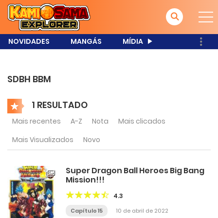
NOVIDADES
MANGÁS
MÍDIA
SDBH BBM
1 RESULTADO
Mais recentes
A-Z
Nota
Mais clicados
Mais Visualizados
Novo
Super Dragon Ball Heroes Big Bang
Mission!!!
4.3
Capítulo 15
10 de abril de 2022