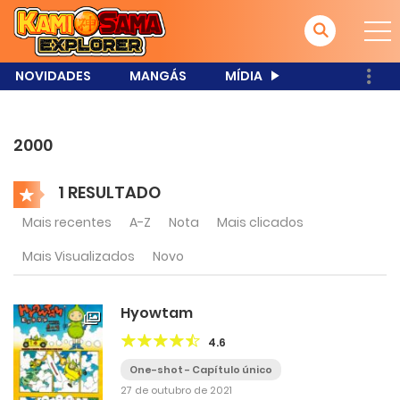
NOVIDADES
MANGÁS
MÍDIA
2000
1 RESULTADO
Mais recentes
A-Z
Nota
Mais clicados
Mais Visualizados
Novo
Hyowtam
4.6
One-shot - Capítulo único
27 de outubro de 2021