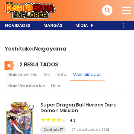
NOVIDADES
MANGÁS
MÍDIA
Yoshitaka Nagayama
2 RESULTADOS
Mais recentes
A-Z
Nota
Mais clicados
Mais Visualizados
Novo
Super Dragon Ball Heroes Dark
Demon Mission
4.2
Capítulo 17
27 de outubro de 2021